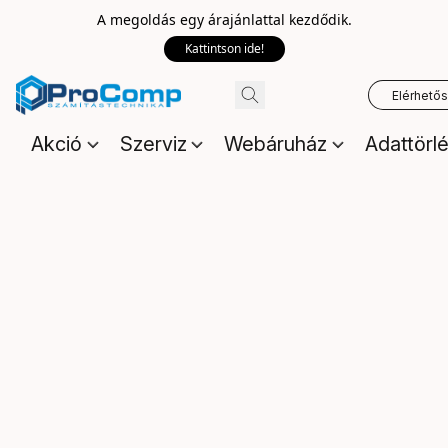
A megoldás egy árajánlattal kezdődik.
Kattintson ide!
Elérhető
Akció
Szerviz
Webáruház
Adattörl