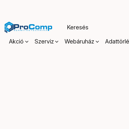
Akció
Szerviz
Webáruház
Adattörl