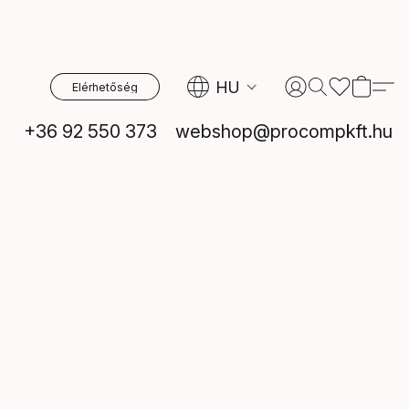
HU
Elérhetőség
+36 92 550 373
webshop@procompkft.hu