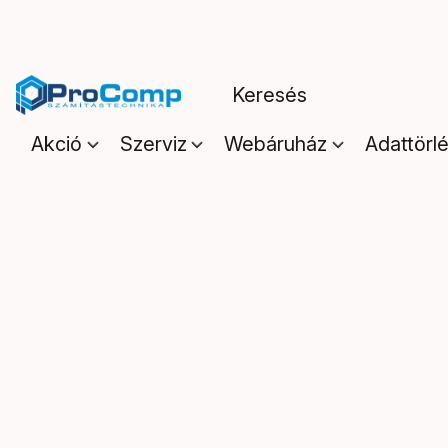
Akció
Szerviz
Webáruház
Adattörl