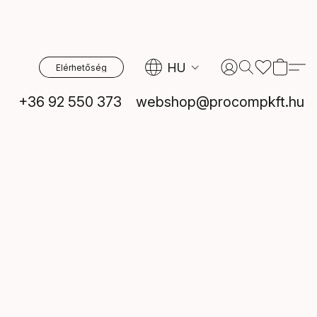
HU
Elérhetőség
+36 92 550 373
webshop@procompkft.hu