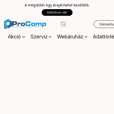
A megoldás egy árajánlattal kezdődik.
Kattintson ide!
Elérhető
Akció
Szerviz
Webáruház
Adattörl