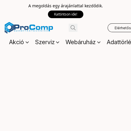
A megoldás egy árajánlattal kezdődik.
Kattintson ide!
Elérhető
Akció
Szerviz
Webáruház
Adattörl