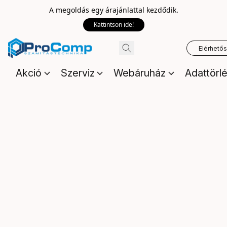
A megoldás egy árajánlattal kezdődik.
Kattintson ide!
Elérhető
Akció
Szerviz
Webáruház
Adattörl