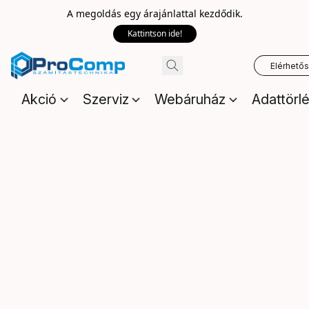
A megoldás egy árajánlattal kezdődik.
Kattintson ide!
Elérhető
Akció
Szerviz
Webáruház
Adattörl