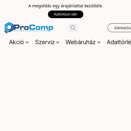
A megoldás egy árajánlattal kezdődik.
Kattintson ide!
Elérhető
Akció
Szerviz
Webáruház
Adattörl