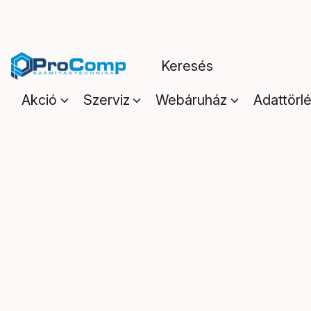
Akció
Szerviz
Webáruház
Adattörl