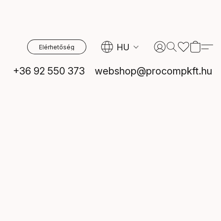
HU
Elérhetőség
+36 92 550 373
webshop@procompkft.hu