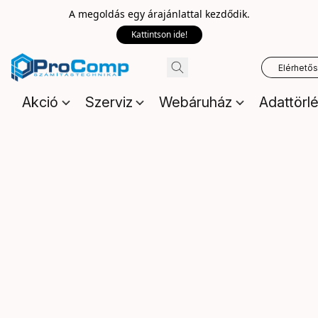
A megoldás egy árajánlattal kezdődik.
Kattintson ide!
Elérhető
Akció
Szerviz
Webáruház
Adattörl