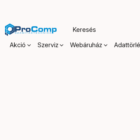
Akció
Szerviz
Webáruház
Adattörl