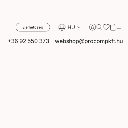
HU
Elérhetőség
+36 92 550 373
webshop@procompkft.hu