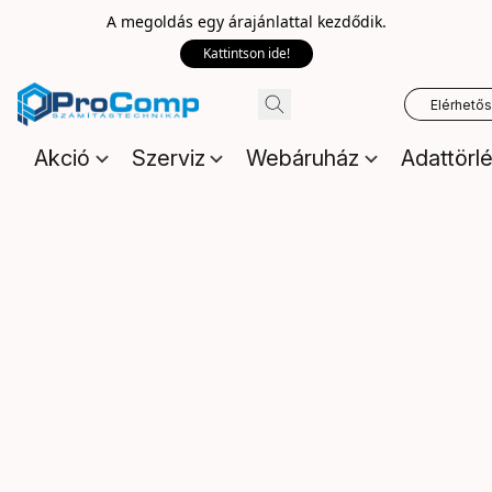
A megoldás egy árajánlattal kezdődik.
Kattintson ide!
Elérhető
Akció
Szerviz
Webáruház
Adattörl