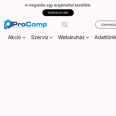
A megoldás egy árajánlattal kezdődik.
Kattintson ide!
Elérhető
Akció
Szerviz
Webáruház
Adattörl