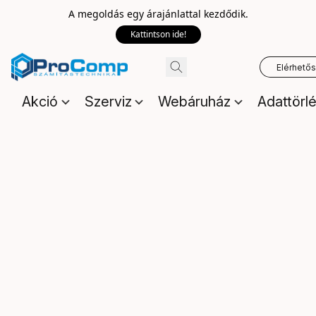
A megoldás egy árajánlattal kezdődik.
Kattintson ide!
Elérhető
Akció
Szerviz
Webáruház
Adattörl