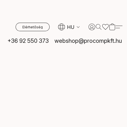
HU
Elérhetőség
+36 92 550 373
webshop@procompkft.hu