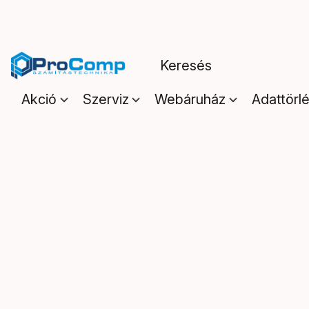
Akció
Szerviz
Webáruház
Adattörl