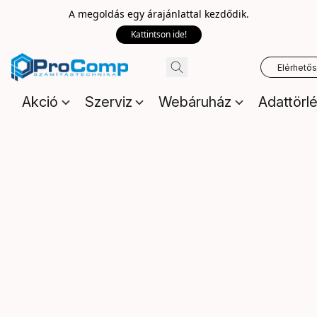
A megoldás egy árajánlattal kezdődik.
Kattintson ide!
Elérhető
Akció
Szerviz
Webáruház
Adattörl