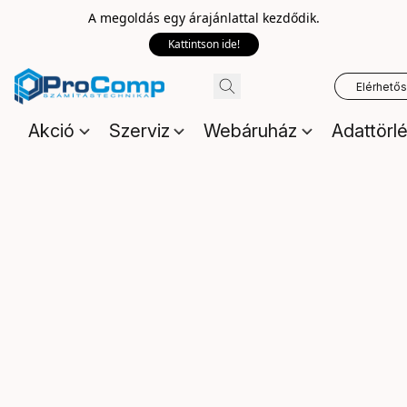
A megoldás egy árajánlattal kezdődik.
Kattintson ide!
Elérhető
Akció
Szerviz
Webáruház
Adattörl