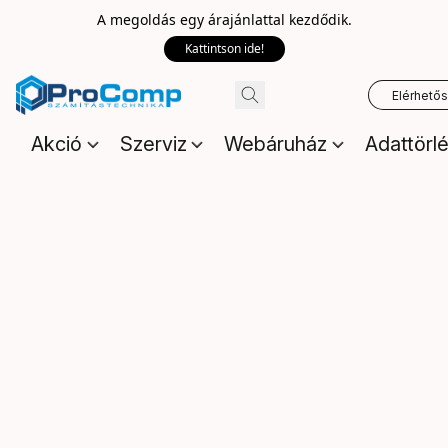
A megoldás egy árajánlattal kezdődik.
Kattintson ide!
Elérhető
Akció
Szerviz
Webáruház
Adattörl