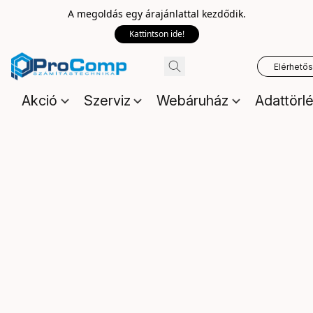
A megoldás egy árajánlattal kezdődik.
Kattintson ide!
Elérhető
Akció
Szerviz
Webáruház
Adattörl