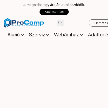
A megoldás egy árajánlattal kezdődik.
Kattintson ide!
Elérhető
Akció
Szerviz
Webáruház
Adattörl