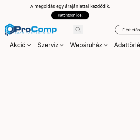
A megoldás egy árajánlattal kezdődik.
Kattintson ide!
Elérhető
Akció
Szerviz
Webáruház
Adattörl