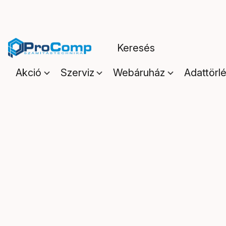
Akció
Szerviz
Webáruház
Adattörl