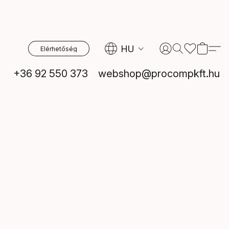
HU
Elérhetőség
+36 92 550 373
webshop@procompkft.hu