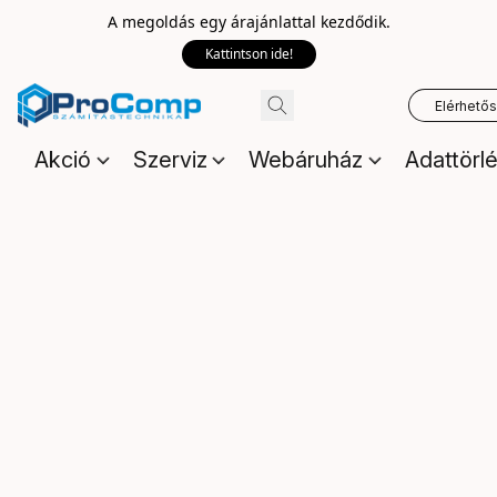
A megoldás egy árajánlattal kezdődik.
Kattintson ide!
Elérhető
Akció
Szerviz
Webáruház
Adattörl