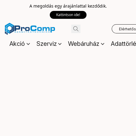
A megoldás egy árajánlattal kezdődik.
Kattintson ide!
Elérhető
Akció
Szerviz
Webáruház
Adattörl