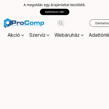
A megoldás egy árajánlattal kezdődik.
Kattintson ide!
Elérhető
Akció
Szerviz
Webáruház
Adattörl