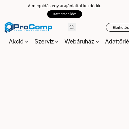
A megoldás egy árajánlattal kezdődik.
Kattintson ide!
Elérhető
Akció
Szerviz
Webáruház
Adattörl