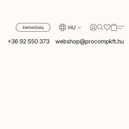
HU
Elérhetőség
+36 92 550 373
webshop@procompkft.hu