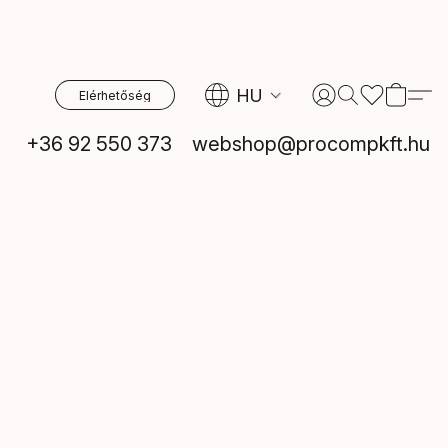
HU
Elérhetőség
+36 92 550 373
webshop@procompkft.hu