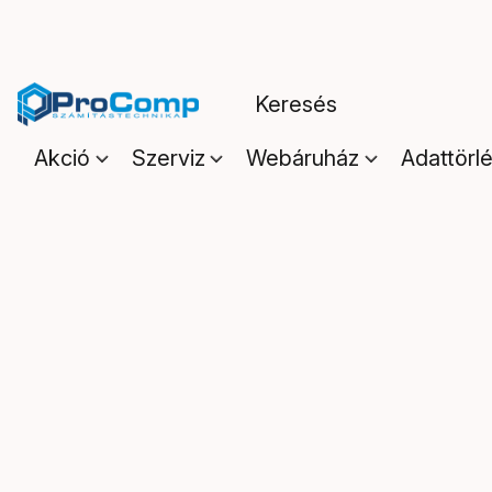
Akció
Szerviz
Webáruház
Adattörl