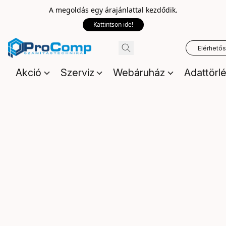
A megoldás egy árajánlattal kezdődik.
Kattintson ide!
Elérhető
Akció
Szerviz
Webáruház
Adattörl