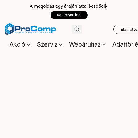
A megoldás egy árajánlattal kezdődik.
Kattintson ide!
Elérhető
Akció
Szerviz
Webáruház
Adattörl