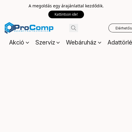
A megoldás egy árajánlattal kezdődik.
Kattintson ide!
Elérhető
Akció
Szerviz
Webáruház
Adattörl