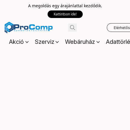
A megoldás egy árajánlattal kezdődik.
Kattintson ide!
Elérhető
Akció
Szerviz
Webáruház
Adattörl