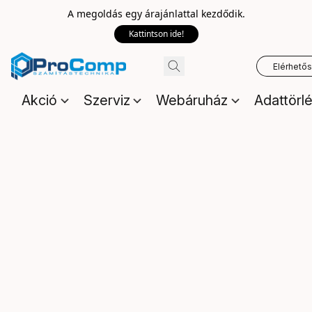
A megoldás egy árajánlattal kezdődik.
Kattintson ide!
Elérhető
Akció
Szerviz
Webáruház
Adattörl