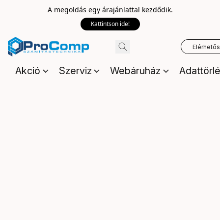
A megoldás egy árajánlattal kezdődik.
Kattintson ide!
Elérhető
Akció
Szerviz
Webáruház
Adattörl