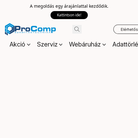
A megoldás egy árajánlattal kezdődik.
Kattintson ide!
Elérhető
Akció
Szerviz
Webáruház
Adattörl