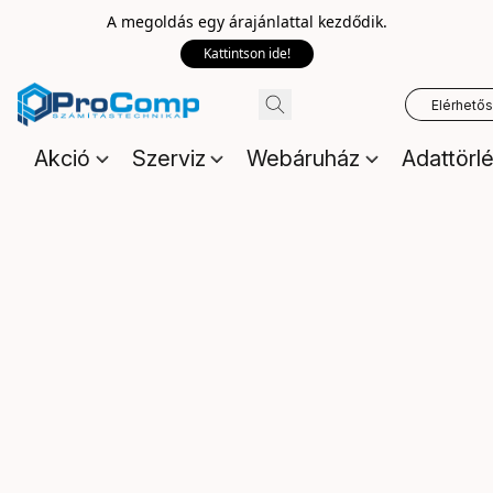
A megoldás egy árajánlattal kezdődik.
Kattintson ide!
Elérhető
Akció
Szerviz
Webáruház
Adattörl