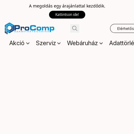
A megoldás egy árajánlattal kezdődik.
Kattintson ide!
Elérhető
Akció
Szerviz
Webáruház
Adattörl