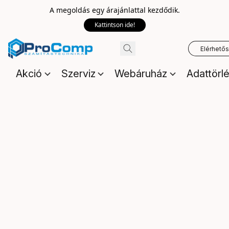
A megoldás egy árajánlattal kezdődik.
Kattintson ide!
Elérhető
Akció
Szerviz
Webáruház
Adattörl