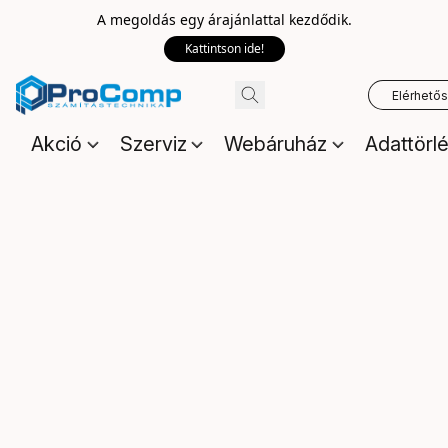
A megoldás egy árajánlattal kezdődik.
Kattintson ide!
Elérhető
Akció
Szerviz
Webáruház
Adattörl