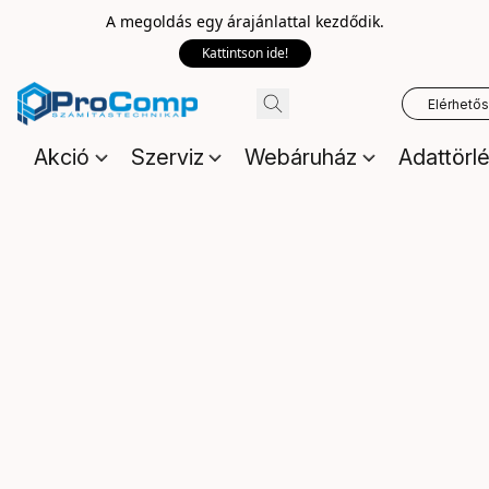
A megoldás egy árajánlattal kezdődik.
Kattintson ide!
Elérhető
Akció
Szerviz
Webáruház
Adattörl