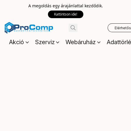
A megoldás egy árajánlattal kezdődik.
Kattintson ide!
Elérhető
Akció
Szerviz
Webáruház
Adattörl