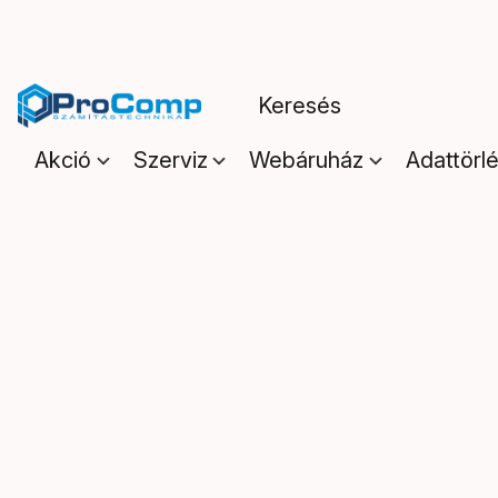
Akció
Szerviz
Webáruház
Adattörl