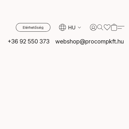
HU
Elérhetőség
+36 92 550 373
webshop@procompkft.hu