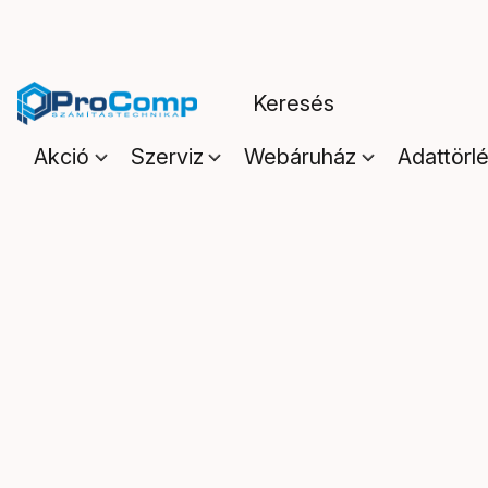
Akció
Szerviz
Webáruház
Adattörl