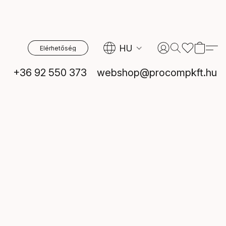
HU
Elérhetőség
+36 92 550 373
webshop@procompkft.hu