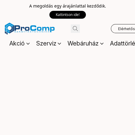
A megoldás egy árajánlattal kezdődik.
Kattintson ide!
Elérhető
Akció
Szerviz
Webáruház
Adattörl