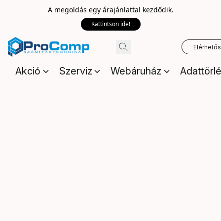
A megoldás egy árajánlattal kezdődik.
Kattintson ide!
Elérhető
Akció
Szerviz
Webáruház
Adattörl