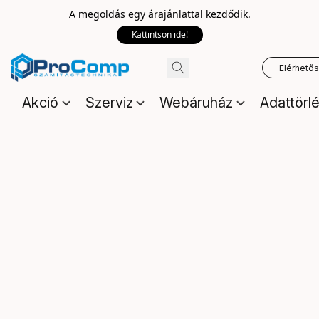
A megoldás egy árajánlattal kezdődik.
Kattintson ide!
Elérhető
Akció
Szerviz
Webáruház
Adattörl