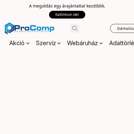
A megoldás egy árajánlattal kezdődik.
Kattintson ide!
Elérhető
Akció
Szerviz
Webáruház
Adattörl