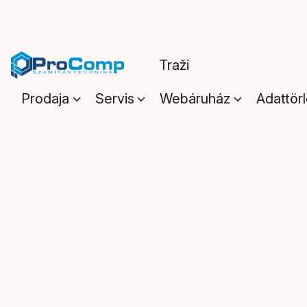
Prodaja
Servis
Webáruház
Adattör