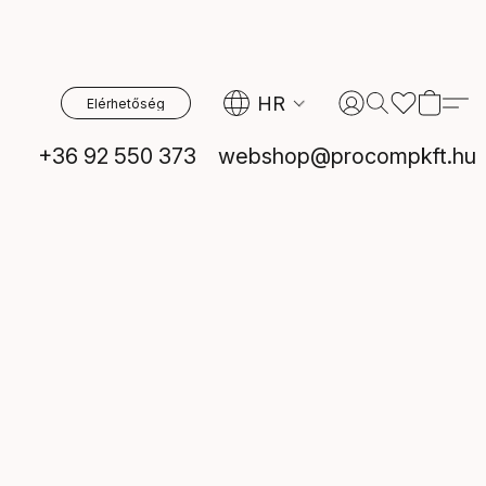
HR
Elérhetőség
+36 92 550 373
webshop@procompkft.hu