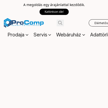
A megoldás egy árajánlattal kezdődik.
Kattintson ide!
Elérhető
Prodaja
Servis
Webáruház
Adattör