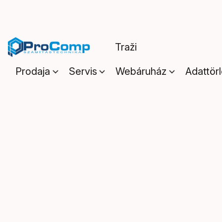
Prodaja
Servis
Webáruház
Adattör