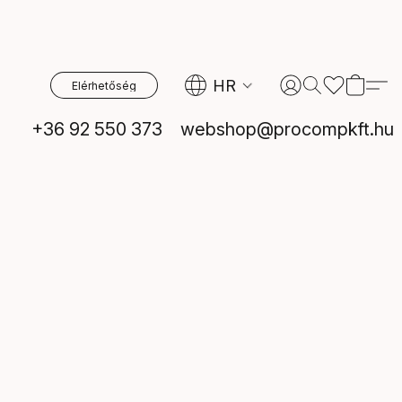
HR
Elérhetőség
+36 92 550 373
webshop@procompkft.hu